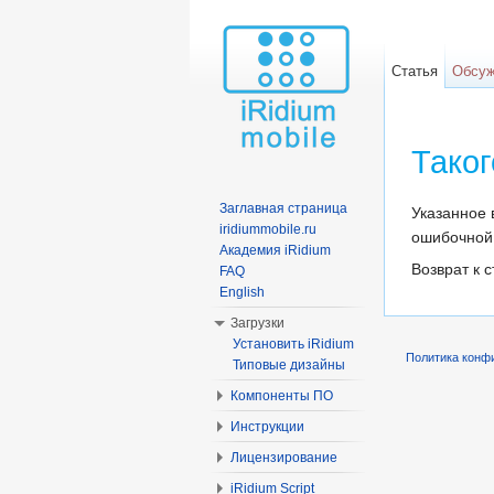
Статья
Обсу
Таког
Перейти к:
Заглавная страница
Указанное 
iridiummobile.ru
ошибочной 
Академия iRidium
Возврат к 
FAQ
English
Загрузки
Установить iRidium
Политика конф
Типовые дизайны
Компоненты ПО
Инструкции
Лицензирование
iRidium Script