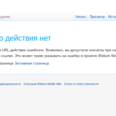
ждение
Читать
Просмотр
Исто
о действия нет
навигация
,
поиск
в URL действие ошибочно. Возможно, вы допустили опечатку при 
ссылке. Это может также указывать на ошибку в проекте iRidium Mob
странице
Заглавная страница
.
иденциальности
Описание iRidium Mobile Wiki
Отказ от ответственности