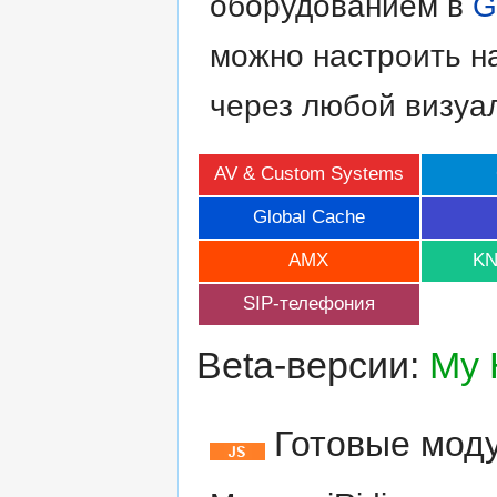
оборудованием в
G
можно настроить н
через любой визуа
AV & Custom Systems
Global Cache
AMX
KN
SIP-телефония
Beta-версии:
My
Готовые моду