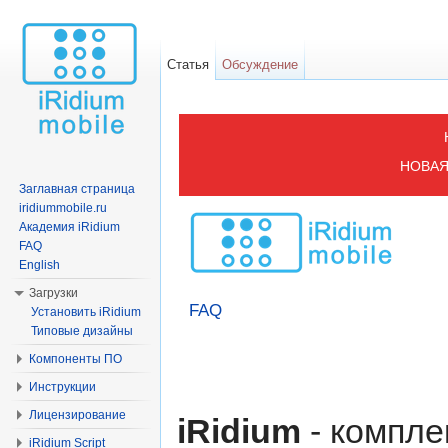
Статья
Обсуждение
Перейти к:
навигация
,
поиск
НОВАЯ 
Заглавная страница
iridiummobile.ru
Академия iRidium
FAQ
English
Загрузки
FAQ
Установить iRidium
Типовые дизайны
Компоненты ПО
Инструкции
Лицензирование
iRidium
- компле
iRidium Script