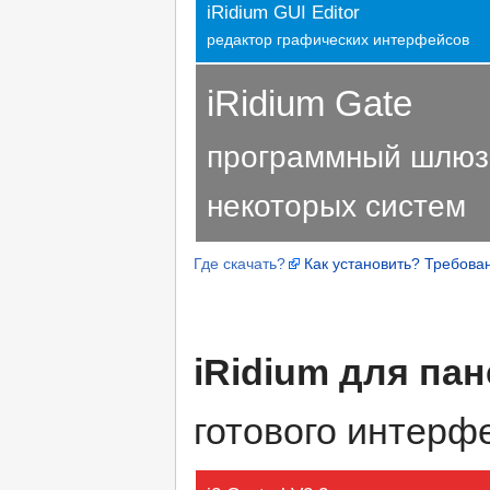
iRidium GUI Editor
редактор графических интерфейсов
iRidium Gate
программный шлюз
некоторых систем
Где скачать?
Как установить?
Требова
iRidium для па
готового интерф