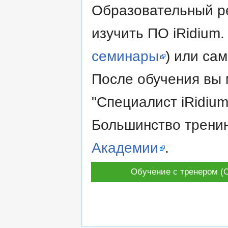
Образовательный ре
изучить ПО iRidium.
семинары
) или са
После обучения вы 
"Специалист iRidium"
Большинство тренин
Академии
.
Обучение с тренером (O