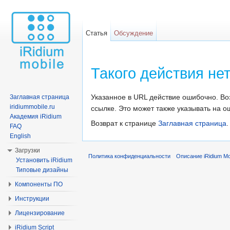
Статья
Обсуждение
Такого действия не
Перейти к:
навигация
,
поиск
Указанное в URL действие ошибочно. В
Заглавная страница
iridiummobile.ru
ссылке. Это может также указывать на ош
Академия iRidium
Возврат к странице
Заглавная страница
.
FAQ
English
Загрузки
Политика конфиденциальности
Описание iRidium Mob
Установить iRidium
Типовые дизайны
Компоненты ПО
Инструкции
Лицензирование
iRidium Script