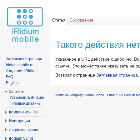
Статья
Обсуждение
Такого действия не
Перейти к:
навигация
,
поиск
Указанное в URL действие ошибочно. В
Заглавная страница
iridiummobile.ru
ссылке. Это может также указывать на ош
Академия iRidium
Возврат к странице
Заглавная страница
.
FAQ
English
Загрузки
Политика конфиденциальности
Описание iRidium Mob
Установить iRidium
Типовые дизайны
Компоненты ПО
Инструкции
Лицензирование
iRidium Script